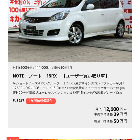
H21(2009)年
114,000km
車検10年1月
NOTE ノート 15RX 【ユーザー買い取り車】
💎ショートノーズ＆ロングルーフ：ミニバン風デザインのコンパクトカー💎月々
12600～OK‼️JC08モード：18.0ｋｍ/ｌの低燃費🍃ミュージックサーバー付き純
正HDDナビ搭載🗾ユーロサスペンション＆純正15インチAW装着グレード👍🚗
FU3737
1年間無料保証付
12,600
月々
円～
万円
39
車両本体価格
万円
50
現金一括価格