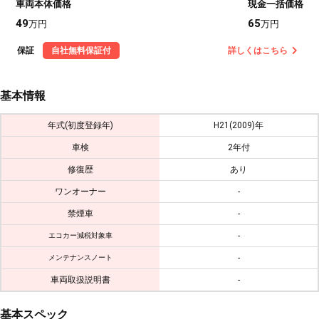
車両本体価格
現金一括価格
49
65
万円
万円
保証
自社無料保証付
詳しくはこちら
基本情報
年式(初度登録年)
H21(2009)年
車検
2年付
修復歴
あり
ワンオーナー
-
禁煙車
-
-
エコカー減税対象車
-
メンテナンスノート
車両取扱説明書
-
基本スペック