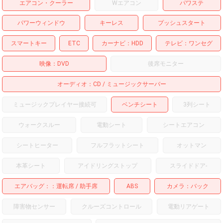
エアコン・クーラー
Wエアコン
パワステ
パワーウィンドウ
キーレス
プッシュスタート
スマートキー
ETC
カーナビ
HDD
テレビ
ワンセグ
映像
DVD
後席モニター
オーディオ
CD
ミュージックサーバー
ミュージックプレイヤー接続可
ベンチシート
3列シート
ウォークスルー
電動シート
シートエアコン
シートヒーター
フルフラットシート
オットマン
本革シート
アイドリングストップ
スライドドア
-
エアバッグ：
運転席
助手席
ABS
カメラ
バック
障害物センサー
クルーズコントロール
電動リアゲート