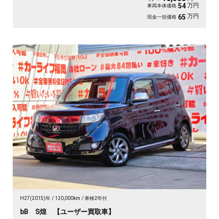
万円
54
車両本体価格
万円
65
現金一括価格
H27(2015)年
120,000km
車検2年付
bB S煌 【ユーザー買取車】