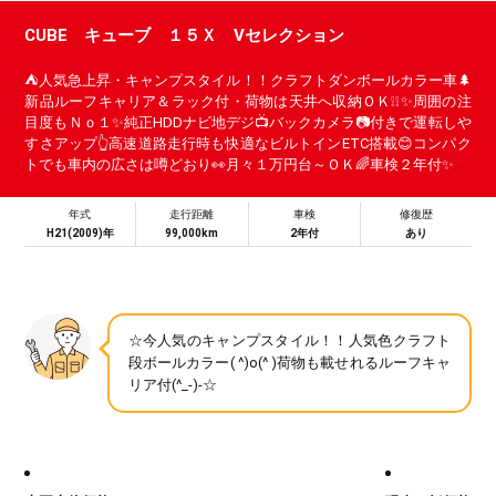
CUBE キューブ １５Ｘ Vセレクション
⛺人気急上昇・キャンプスタイル！！クラフトダンボールカラー車🌲
新品ルーフキャリア＆ラック付・荷物は天井へ収納ＯＫ❕❕✨周囲の注
目度もＮｏ１✨純正HDDナビ地デジ📺バックカメラ📷付きで運転しや
すさアップ👆高速道路走行時も快適なビルトインETC搭載😊コンパク
トでも車内の広さは噂どおり👀月々１万円台～ＯＫ🌈車検２年付✨
年式
走行距離
車検
修復歴
H21(2009)年
99,000km
2年付
あり
☆今人気のキャンプスタイル！！人気色クラフト
段ボールカラー( ^)o(^ )荷物も載せれるルーフキャ
リア付(^_-)-☆