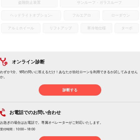
盗難防止装置
サンルーフ・ガラスルーフ
ヘッドライトオプション
-
フルエアロ
ローダウン
アルミホイール
リフトアップ
寒冷地仕様
ターボ
オンライン診断
わずか1分、9問の問いに答えるだけ！あなたが自社ローンを利用できるか試してみません
か。
診断する
お電話でのお問い合わせ
お急ぎの場合はお電話で。専属オペレーターがご対応いたします。
受付時間：10:00～18:00