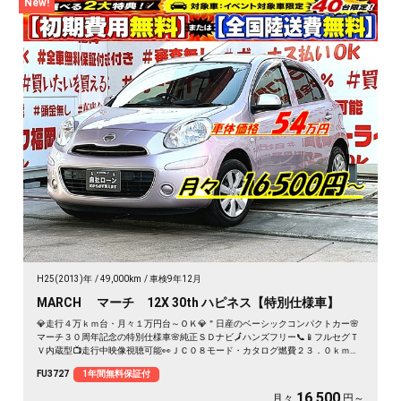
New!
H25(2013)年
49,000km
車検9年12月
MARCH マーチ 12X 30th ハピネス【特別仕様車】
💎走行４万ｋｍ台・月々１万円台～ＯＫ💎＂日産のベーシックコンパクトカー🌸
マーチ３０周年記念の特別仕様車🌸純正ＳＤナビ🗾ハンズフリー📞📱フルセグＴ
Ｖ内蔵型📺走行中映像視聴可能👀ＪＣ０８モード・カタログ燃費２３．０ｋｍ／
Ｌ低燃費🍃
FU3727
1年間無料保証付
16,500
月々
円～