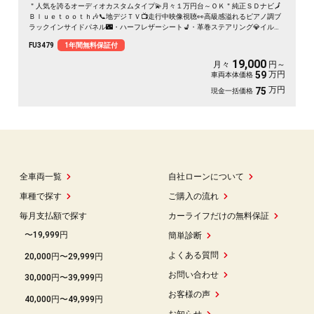
＂人気を誇るオーディオカスタムタイプ💫月々１万円台～ＯＫ＂純正ＳＤナビ🗾
Ｂｌｕｅｔｏｏｔｈ🎶📞地デジＴＶ📺走行中映像視聴👀高級感溢れるピアノ調ブ
ラックインサイドパネル🌃・ハーフレザーシート💺・革巻ステアリング💎イルミ
ネーションアームレストコントローラー＆１１スピーカー📢装備で車内はＤＪ気
FU3479
1年間無料保証付
分📀🌈車検２年付🌈
19,000
月々
円～
万円
59
車両本体価格
万円
75
現金一括価格
全車両一覧
自社ローンについて
車種で探す
ご購入の流れ
毎月支払額で探す
カーライフだけの無料保証
〜19,999円
簡単診断
よくある質問
20,000円〜29,999円
お問い合わせ
30,000円〜39,999円
お客様の声
40,000円〜49,999円