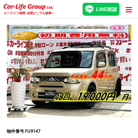
LINE相談
カーライフ福岡
全国どこでも納車！
物件番号 FU9147