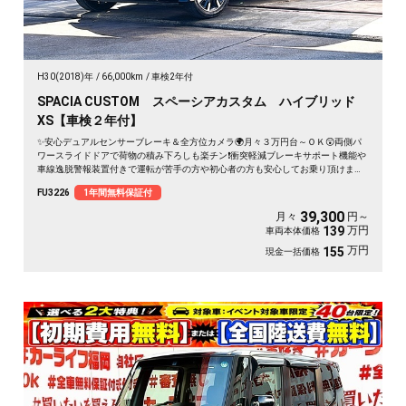
H30(2018)年
66,000km
車検2年付
SPACIA CUSTOM スペーシアカスタム ハイブリッド
XS【車検２年付】
✨安心デュアルセンサーブレーキ＆全方位カメラ🌍月々３万円台～ＯＫ😲両側パ
ワースライドドアで荷物の積み下ろしも楽チン❗衝突軽減ブレーキサポート機能や
車線逸脱警報装置付きで運転が苦手の方や初心者の方も安心してお乗り頂けます
🔰フルセグTVやDVDも走行中視聴可能🎶ヘッドアップディスプレーや天井にはサ
FU3226
1年間無料保証付
ーキュレーターが付いており快適な車内空間です🚗シートヒーターで冬場も快適
👍お洒落なハーフレザーシート✨
39,300
月々
円～
万円
139
車両本体価格
万円
155
現金一括価格