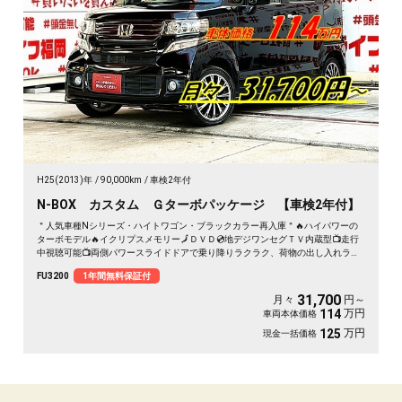
H25(2013)年
90,000km
車検2年付
N-BOX カスタム Ｇターボパッケージ 【車検2年付】
＂人気車種Nシリーズ・ハイトワゴン・ブラックカラー再入庫＂🔥ハイパワーの
ターボモデル🔥イクリプスメモリー🗾ＤＶＤ💿地デジワンセグＴＶ内蔵型📺走行
中視聴可能📺両側パワースライドドアで乗り降りラクラク、荷物の出し入れラク
チン😊二列目は様々なシートアレンジ可能で使い勝手バツグン📀バック駐車時に
FU3200
1年間無料保証付
安心なバックカメラ付✨夜間でも明るいＨＩＤヘッドライト&フォグランプ🔦デザ
イン性のあるブルーＬＥＤデイライト付！"１年保証付”🚗
31,700
月々
円～
万円
114
車両本体価格
万円
125
現金一括価格