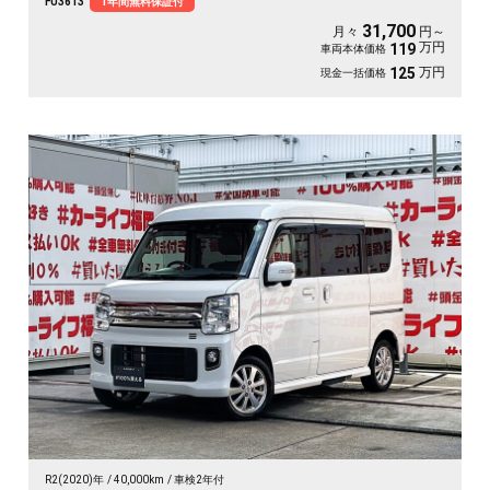
FU3613
1年間無料保証付
可能🎶地デジフルセグＴＶ内臓型📺ＪＣ０８モード燃費３０.６ｋｍ/Ｌの超低燃
費車両🌿なが～い車検🚗納車時新品タイヤ装着🛞
31,700
月々
円～
万円
119
車両本体価格
万円
125
現金一括価格
R2(2020)年
40,000km
車検2年付