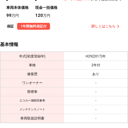
車両本体価格
現金一括価格
99
120
万円
万円
保証
1年間無料保証付
詳しくはこちら
基本情報
年式(初度登録年)
H29(2017)年
車検
2年付
修復歴
あり
ワンオーナー
-
禁煙車
-
-
エコカー減税対象車
-
メンテナンスノート
車両取扱説明書
-