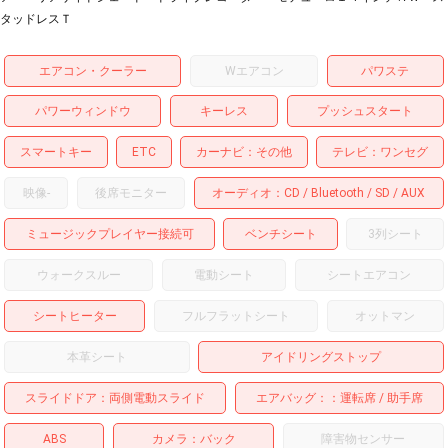
タッドレスＴ
エアコン・クーラー
Wエアコン
パワステ
パワーウィンドウ
キーレス
プッシュスタート
スマートキー
ETC
カーナビ
その他
テレビ
ワンセグ
映像
-
後席モニター
オーディオ
CD
Bluetooth
SD
AUX
ミュージックプレイヤー接続可
ベンチシート
3列シート
ウォークスルー
電動シート
シートエアコン
シートヒーター
フルフラットシート
オットマン
本革シート
アイドリングストップ
スライドドア
両側電動スライド
エアバッグ：
運転席
助手席
ABS
カメラ
バック
障害物センサー