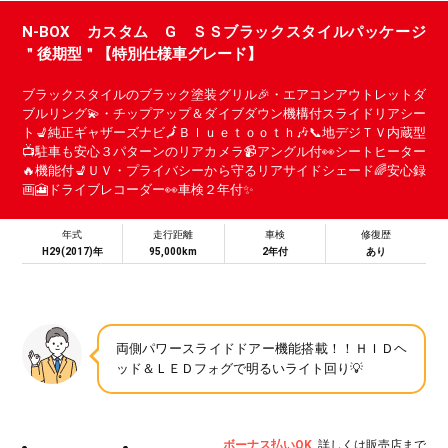
N-BOX カスタム G ＳＳブラックスタイルパッケージ
＂後期型＂【特別仕様車グレード】
ブラックスタイルのブラック塗装グリル🎉・エアコンアウトレットダ
ブルリング💫・チップアップ＆ダイブダウン機構付スライドリアシー
ト💺純正ギャザーズナビ🗾Ｂｌｕｅｔｏｏｔｈ🎶📞地デジＴＶ内蔵型
📺駐車も安心３パターンのリアカメラ📹アングル付👀シートヒーター
🔥機能付💺ＵＶ・プライバシーから守るリアサイドシェード🌈安心録
画🎦ドライブレコーダー👀車検２年付✨
年式
走行距離
車検
修復歴
H29(2017)年
95,000km
2年付
あり
両側パワースライドドアー機能搭載！！ＨＩＤヘ
ッド＆ＬＥＤフォグで明るいライト回り💡
ボーナス払いOK
詳しくは販売店まで