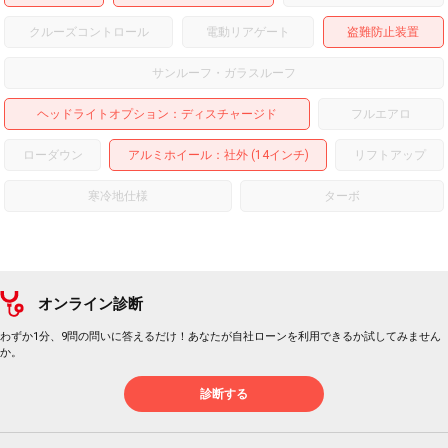
クルーズコントロール
電動リアゲート
盗難防止装置
サンルーフ・ガラスルーフ
ヘッドライトオプション
ディスチャージド
フルエアロ
ローダウン
アルミホイール
：社外 (14インチ)
リフトアップ
寒冷地仕様
ターボ
オンライン診断
わずか1分、9問の問いに答えるだけ！あなたが自社ローンを利用できるか試してみません
か。
診断する