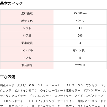
基本スペック
走行距離
95,000km
ボディ色
パール
シフト
IAT
排気量
660
乗車定員
4
ハンドル
右ハンドル
ドア数
5
車台番号
****938
主な装備
純正ギャザーズナビ ＣＤ Ｂｌｕｅｔｏｏｔｈ ＡＵＸ ＳＤ ワンセグ バッ
クカメラ ビルトインＥＴＣ ウインカー付オート電格ミラー ドアバイザー ス
テアリングスイッチ プッシュスタート スマートキー アイドリングストップ
ＨＩＤヘッドライト ＬＥＤフォグランプ オートライト 両側パワースライドド
アー リアサイドシェード ドライブレコーダー モデューロ１４インチＡＷ ス