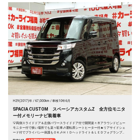
H29(2017)年
67,000km
車検10年6月
SPACIA CUSTOM スペーシアカスタムZ 全方位モニタ
ー付メモリーナビ装着車
💡両側スライドドア＆左側パワースライドドア付で開閉楽々🚪アラウンドビュー
モニター付で狭い場所でも楽々駐車🎶運転席シートヒーター付🔥リアサイドシェ
ード付でプライバシー保護もＯＫ🎶ＨＩＤヘッドライト＆ＬＥＤフォグランプで
夜間視野確保🔦＂純正メモリーナビ🗾CD・DVD再生📀Bluetoothオーディオ接続