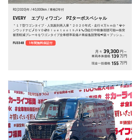
R2(2020)年
40,000km
車検2年付
EVERY エブリィワゴン PZターボスペシャル
＂１７型ワゴンタイプ・人気殺到再入庫＂２０２０年式・走行４万ｋｍ台＂💎ケ
ンウッドナビ🗾ＤＶＤ💿Ｂｌｕｅｔｏｏｔｈ🎶📱📞📺走行中映像視聴可能👀衝突
被害軽減ブレーキをワゴンタイプ全車標準装備🎉車線逸脱警報📢楽々プッシュボ
タンエンジンスタート式🔘👆ターボ車で快速走行・カタログ燃費ＪＣ０８モード
FU3348
1年間無料保証付
１６．２ｋｍ／Ｌ🍃ベンチシートタイプ💺🌈車検2年付🌈
39,300
月々
円～
万円
139
車両本体価格
万円
155
現金一括価格