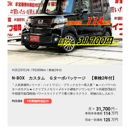
H25(2013)年
90,000km
車検2年付
N-BOX カスタム Ｇターボパッケージ 【車検2年付】
＂人気車種Nシリーズ・ハイトワゴン・ブラックカラー再入庫＂🔥ハイパワーの
ターボモデル🔥イクリプスメモリー🗾ＤＶＤ💿地デジワンセグＴＶ内蔵型📺走行
中視聴可能📺両側パワースライドドアで乗り降りラクラク、荷物の出し入れラク
チン😊二列目は様々なシートアレンジ可能で使い勝手バツグン📀バック駐車時に
FU3200
1年間無料保証付
安心なバックカメラ付✨夜間でも明るいＨＩＤヘッドライト&フォグランプ🔦デザ
イン性のあるブルーＬＥＤデイライト付！"１年保証付”🚗
31,700
月々
円～
万円
114
車両本体価格
万円
125
現金一括価格