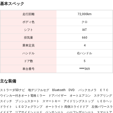
基本スペック
走行距離
72,000km
ボディ色
クロ
シフト
IAT
排気量
660
乗車定員
4
ハンドル
右ハンドル
ドア数
5
車台番号
****369
主な装備
ストラーダSDナビ 地デジフルセグ Bluetooth DVD バックカメラ ＥＴＣ
ウインカー付きオート電格ミラー ドアバイザー オートエアコン ステアリング
スイッチ プッシュスタート スマートキー アイドリングストップ ＬＥＤヘッ
ドライト ＬＥＤフォグランプ オートライト 両側スライドドア 左側パワースラ
イドドア リアサイドシェード ベンチシート ハーフレザーシート スマートア