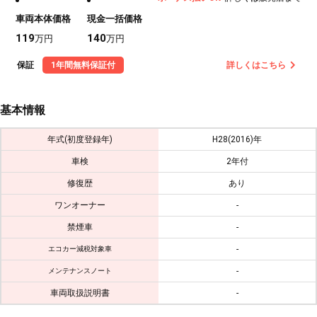
車両本体価格
現金一括価格
119
140
万円
万円
保証
1年間無料保証付
詳しくはこちら
基本情報
年式(初度登録年)
H28(2016)年
車検
2年付
修復歴
あり
ワンオーナー
-
禁煙車
-
-
エコカー減税対象車
-
メンテナンスノート
車両取扱説明書
-