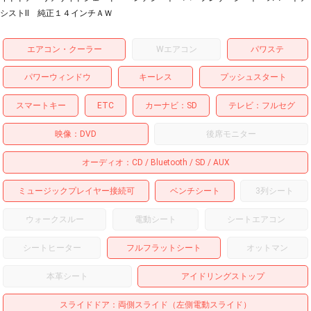
シストⅡ 純正１４インチＡＷ
エアコン・クーラー
Wエアコン
パワステ
パワーウィンドウ
キーレス
プッシュスタート
スマートキー
ETC
カーナビ
SD
テレビ
フルセグ
映像
DVD
後席モニター
オーディオ
CD
Bluetooth
SD
AUX
ミュージックプレイヤー接続可
ベンチシート
3列シート
ウォークスルー
電動シート
シートエアコン
シートヒーター
フルフラットシート
オットマン
本革シート
アイドリングストップ
スライドドア
両側スライド（左側電動スライド）