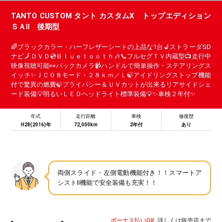
TANTO CUSTOM タント カスタムX トップエディション
ＳＡⅡ 後期型
🌈ブラックカラー・ハーフレザーシートの上品な1台💺ストラーダSD
ナビ🗾ＤＶＤ💿Ｂｌｕｅｔｏｏｔｈ🎶📞フルセグＴＶ内蔵型📺走行中
映像視聴可能👀バックカメラ📹ハンドルで簡単操作・ステアリングス
イッチ✨ＪＣ０８モード・２８ｋｍ／Ｌ🍃アイドリングストップ機能
付で驚異の燃費🍃プライバシー＆ＵＶカットが出来るリアサイドシェ
ード装備💡明るいＬＥＤヘッドライト標準装備💡✨車検２年付✨
年式
走行距離
車検
修復歴
H28(2016)年
72,000km
2年付
あり
両側スライド・左側電動機能付き！！スマートア
シストⅡ機能で安全装備も充実！！
ボーナス払いOK
詳しくは販売店まで