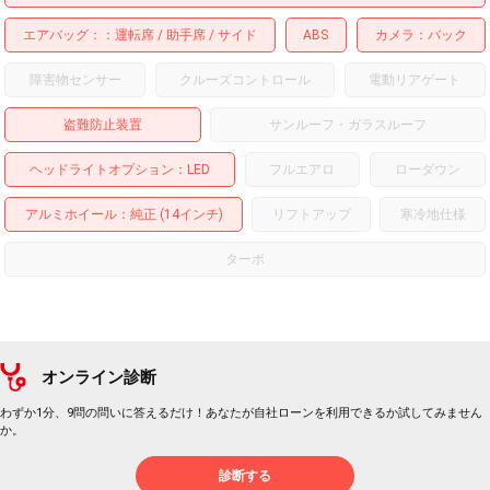
エアバッグ：
運転席
助手席
サイド
ABS
カメラ
バック
障害物センサー
クルーズコントロール
電動リアゲート
盗難防止装置
サンルーフ・ガラスルーフ
ヘッドライトオプション
LED
フルエアロ
ローダウン
アルミホイール
：純正 (14インチ)
リフトアップ
寒冷地仕様
ターボ
オンライン診断
わずか1分、9問の問いに答えるだけ！あなたが自社ローンを利用できるか試してみません
か。
診断する