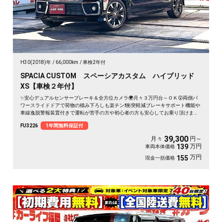
H30(2018)年
66,000km
車検2年付
SPACIA CUSTOM スペーシアカスタム ハイブリッド
XS【車検２年付】
✨安心デュアルセンサーブレーキ＆全方位カメラ🌍月々３万円台～ＯＫ😲両側パ
ワースライドドアで荷物の積み下ろしも楽チン❗衝突軽減ブレーキサポート機能や
車線逸脱警報装置付きで運転が苦手の方や初心者の方も安心してお乗り頂けます
🔰フルセグTVやDVDも走行中視聴可能🎶ヘッドアップディスプレーや天井にはサ
FU3226
1年間無料保証付
ーキュレーターが付いており快適な車内空間です🚗シートヒーターで冬場も快適
👍お洒落なハーフレザーシート✨
39,300
月々
円～
万円
139
車両本体価格
万円
155
現金一括価格