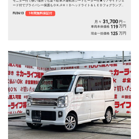
モニター付で狭い場所でも楽々駐車🎶運転席シートヒーター付🔥リアサイドシェ
ード付でプライバシー保護もＯＫ🎶ＨＩＤヘッドライト＆ＬＥＤフォグランプで
夜間視野確保🔦＂純正メモリーナビ🗾CD・DVD再生📀Bluetoothオーディオ接続
FU3613
1年間無料保証付
可能🎶地デジフルセグＴＶ内臓型📺ＪＣ０８モード燃費３０.６ｋｍ/Ｌの超低燃
費車両🌿なが～い車検🚗納車時新品タイヤ装着🛞
31,700
月々
円～
万円
119
車両本体価格
万円
125
現金一括価格